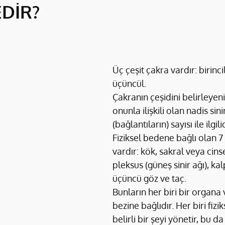
DİR?
Üç çeşit çakra vardır: birincil,
üçüncül.
Çakranın çeşidini belirleyen
onunla ilişkili olan nadis sini
(bağlantıların) sayısı ile ilgilid
Fiziksel bedene bağlı olan 7
vardır: kök, sakral veya cinse
pleksus (güneş sinir ağı), kal
üçüncü göz ve taç.
Bunların her biri bir organa v
bezine bağlıdır. Her biri fiz
belirli bir şeyi yönetir, bu da