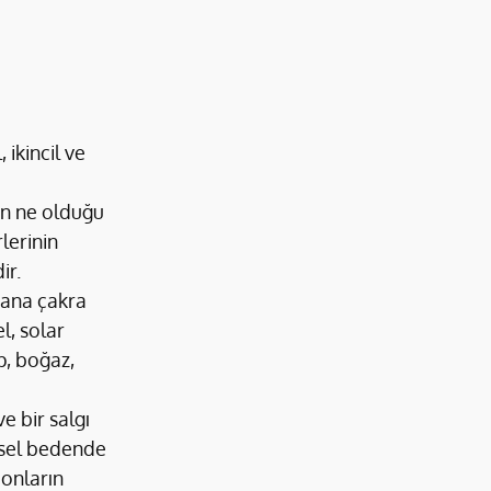
 ikincil ve 
in ne olduğu 
rlerinin 
ir.
 ana çakra 
l, solar 
p, boğaz, 
e bir salgı 
iksel bedende 
 onların 