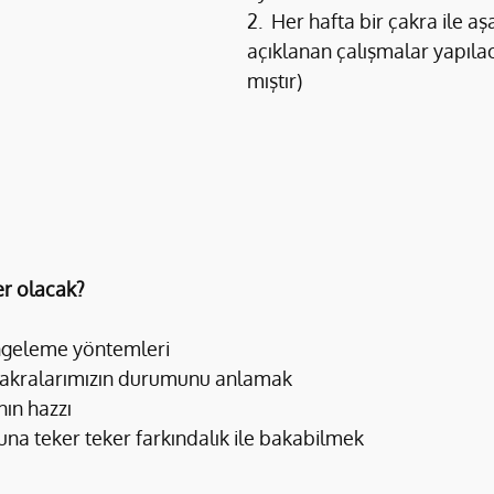
2.  Her hafta bir çakra ile aş
açıklanan çalışmalar yapıla
mıştır)
er olacak?
ngeleme yöntemleri
 çakralarımızın durumunu anlamak
ın hazzı
na teker teker farkındalık ile bakabilmek