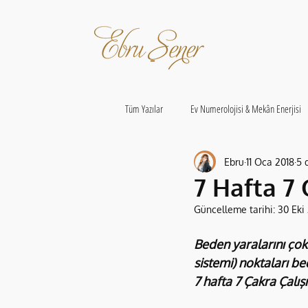
Tüm Yazılar
Ev Numerolojisi & Mekân Enerjisi
Ebru
11 Oca 2018
5 
7 Hafta 7
Güncelleme tarihi:
30 Eki
Beden yaralarını çok
sistemi) noktaları b
7 hafta 7 Çakra Çalış