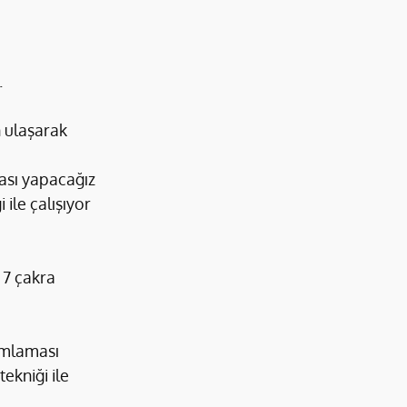
.
 ulaşarak 
ması yapacağız
ile çalışıyor 
 7 çakra 
umlaması 
ekniği ile 