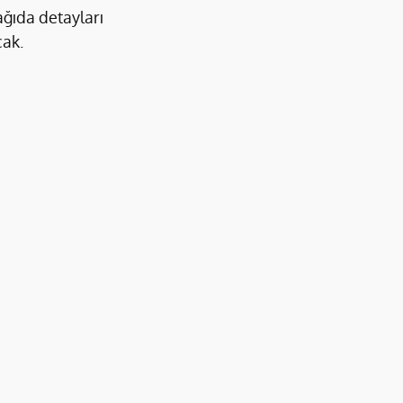
ağıda detayları 
cak.