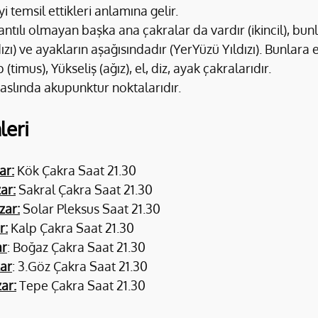
yi temsil ettikleri anlamına gelir.
ntılı olmayan başka ana çakralar da vardır (ikincil), bunl
zı) ve ayakların aşağısındadır (YerYüzü Yıldızı). Bunlara ek
(timus), Yükseliş (ağız), el, diz, ayak çakralarıdır.
aslında akupunktur noktalarıdır.
leri
ar:
 Kök Çakra Saat 21.30
ar:
 Sakral Çakra Saat 21.30
zar:
 Solar Pleksus Saat 21.30
r:
 Kalp Çakra Saat 21.30
ar
: Boğaz Çakra Saat 21.30
zar
: 3.Göz Çakra Saat 21.30
zar:
 Tepe Çakra Saat 21.30