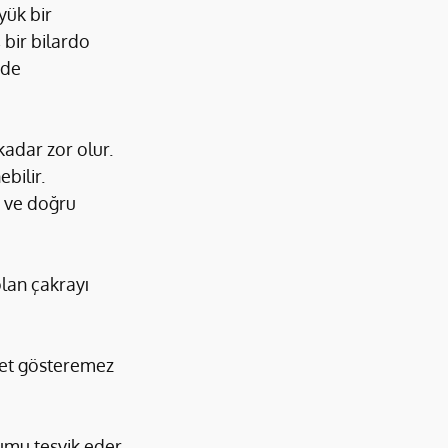
yük bir 
bir bilardo 
nde 
adar zor olur. 
ilir. 
e ve doğru 
olan çakrayı 
iyet gösteremez 
yumu teşvik eder