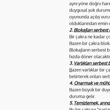
ayni yöne doğru harek
duygusal şok durumund
oyununda açılış vuruş
olduklarından emin o
2. 
Blokajları serbest
Bir çakra ne kadar ç
Bazen bir çakra blok
Blokajların serbest b
hızda döner olacaktı
3. 
Varlıkları serbest
B
azen varlıklar bir ç
belirterek onları serb
4. 
Onarmak ve müh
Bazen büyük bir duygu
duruma gelir.
5. 
Temizlemek, arınd
Bu bir çakrayı “parla