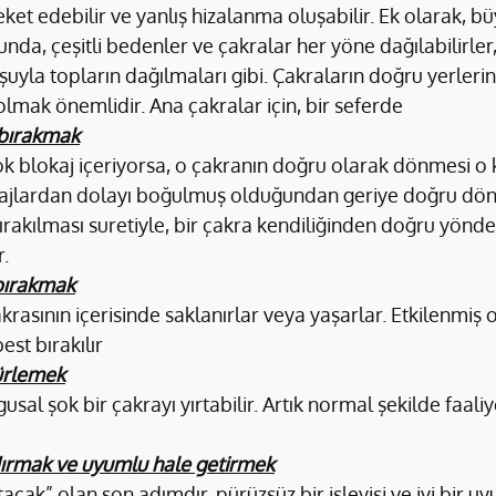
et edebilir ve yanlış hizalanma oluşabilir. Ek olarak, bü
a, çeşitli bedenler ve çakralar her yöne dağılabilirler, 
uyla topların dağılmaları gibi. Çakraların doğru yerleri
lmak önemlidir. Ana çakralar için, bir seferde
 bırakmak
ok blokaj içeriyorsa, o çakranın doğru olarak dönmesi o k
ajlardan dolayı boğulmuş olduğundan geriye doğru döneb
ırakılması suretiyle, bir çakra kendiliğinden doğru yönd
r.
 bırakmak
akrasının içerisinde saklanırlar veya yaşarlar. Etkilenmiş 
est bırakılır
ürlemek
sal şok bir çakrayı yırtabilir. Artık normal şekilde faal
ırmak ve uyumlu hale getirmek
tacak” olan son adımdır, pürüzsüz bir işleyişi ve iyi bir u