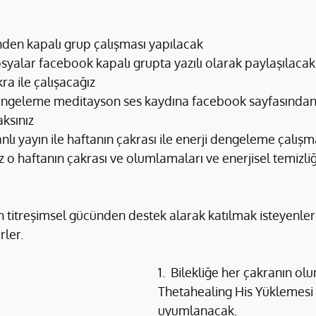
den kapalı grup çalışması yapılacak
dosyalar facebook kapalı grupta yazılı olarak paylaşılacak
ra ile çalışacağız
ngeleme meditayson ses kaydına facebook sayfasından
aksınız
nlı yayın ile haftanın çakrası ile enerji dengeleme çalış
z o haftanın çakrası ve olumlamaları ve enerjisel temizliği 
n titreşimsel gücünden destek alarak katılmak isteyenler
rler.
1.  Bilekliğe her çakranın ol
Thetahealing His Yüklemesi t
uyumlanacak.