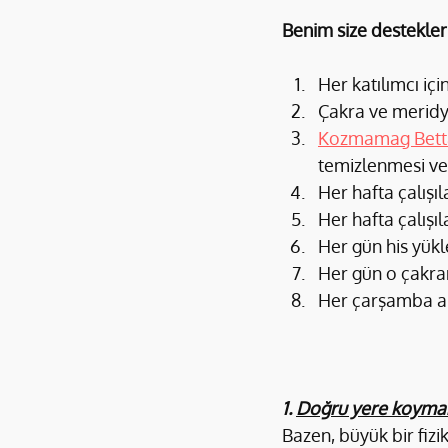
Benim size destekle
Her katılımcı için
Çakra ve meridye
Kozmamag Bett
temizlenmesi ve 
Her hafta çalışıl
Her hafta çalışı
Her gün his yük
Her gün o çakran
Her çarşamba akş
1. 
Doğru yere koymak
Bazen, büyük bir fizi