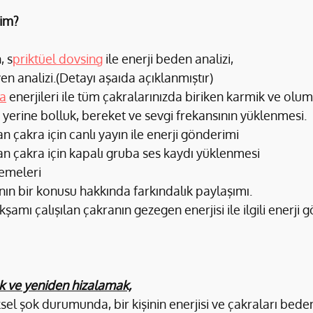
rim?
, s
priktüel dovsing
 ile enerji beden analizi, 
n analizi.(Detayı aşaıda açıklanmıştır)
a
 enerjileri ile tüm çakralarınızda biriken karmik ve olum
yerine bolluk, bereket ve sevgi frekansının yüklenmesi.
an çakra için canlı yayın ile enerji gönderimi
lan çakra için kapalı gruba ses kaydı yüklenmesi
lemeleri
ın bir konusu hakkında farkındalık paylaşımı.
amı çalışılan çakranın gezegen enerjisi ile ilgili enerji g
 ve yeniden hizalamak,
ksel şok durumunda, bir kişinin enerjisi ve çakraları bede