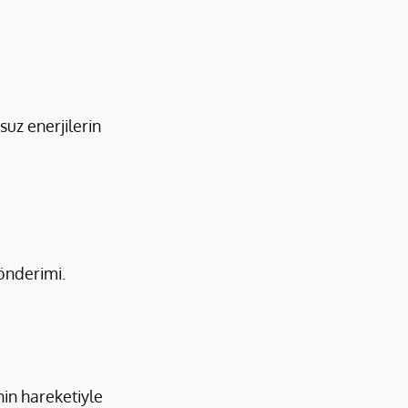
suz enerjilerin 
önderimi. 
nin hareketiyle 