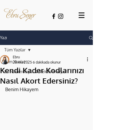
Yazı
Tüm Yazılar
Ebru
Tüm Yazılar
28 Ara 2025
6 dakikada okunur
Kendi Kader Kodlarınızı
Ev Numerolojisi & Mekân Enerjisi
Nasıl Akort Edersiniz?
Benim Hikayem