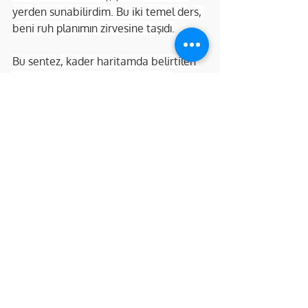
yerden sunabilirdim. Bu iki temel ders, 
beni ruh planımın zirvesine taşıdı.
Bu sentez, kader haritamda belirtilen 
Spiritüel Amaç (10-1)
 ile taçlandı: 
"Kaynağın saf ışığını hizmet yoluyla 
dünyaya taşımak ve ustalığını 
yaşayarak göstermek."
 Artık 
anlıyordum ki, ben bu dünyaya 
yürüyen, konuşan bir ruh bilinci olmak 
için gelmiştim. Bugün yaptığım her iş; 
Mindfulness Koçluğu, Kader Kodları 
Analizi ve Enerji Şifacılığı
, bu nihai 
amacın birer yansımasıdır. Misyonum 
netleşmişti:
"Bugün ruh amacım; bu bilgeliği 
paylaşmak ve senin de kendi 'Kader 