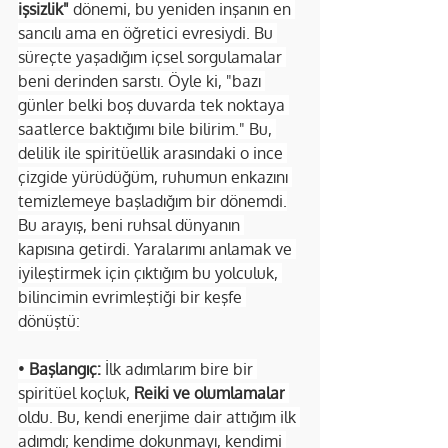
işsizlik"
 dönemi, bu yeniden inşanın en 
sancılı ama en öğretici evresiydi. Bu 
süreçte yaşadığım içsel sorgulamalar 
beni derinden sarstı. Öyle ki, "bazı 
günler belki boş duvarda tek noktaya 
saatlerce baktığımı bile bilirim." Bu, 
delilik ile spiritüellik arasındaki o ince 
çizgide yürüdüğüm, ruhumun enkazını 
temizlemeye başladığım bir dönemdi.
Bu arayış, beni ruhsal dünyanın 
kapısına getirdi. Yaralarımı anlamak ve 
iyileştirmek için çıktığım bu yolculuk, 
bilincimin evrimleştiği bir keşfe 
dönüştü:
• 
Başlangıç:
 İlk adımlarım bire bir 
spiritüel koçluk, 
Reiki ve olumlamalar
oldu. Bu, kendi enerjime dair attığım ilk 
adımdı; kendime dokunmayı, kendimi 