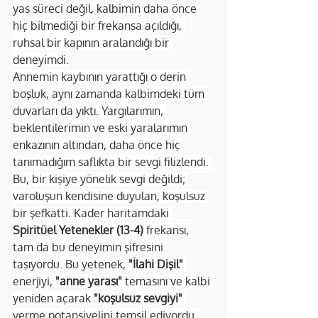
yas süreci değil, kalbimin daha önce 
hiç bilmediği bir frekansa açıldığı, 
ruhsal bir kapının aralandığı bir 
deneyimdi.
Annemin kaybının yarattığı o derin 
boşluk, aynı zamanda kalbimdeki tüm 
duvarları da yıktı. Yargılarımın, 
beklentilerimin ve eski yaralarımın 
enkazının altından, daha önce hiç 
tanımadığım saflıkta bir sevgi filizlendi. 
Bu, bir kişiye yönelik sevgi değildi; 
varoluşun kendisine duyulan, koşulsuz 
bir şefkatti. Kader haritamdaki 
Spiritüel Yetenekler (13-4)
 frekansı, 
tam da bu deneyimin şifresini 
taşıyordu. Bu yetenek, 
"İlahi Dişil"
enerjiyi, 
"anne yarası"
 temasını ve kalbi 
yeniden açarak 
"koşulsuz sevgiyi"
verme potansiyelini temsil ediyordu. 