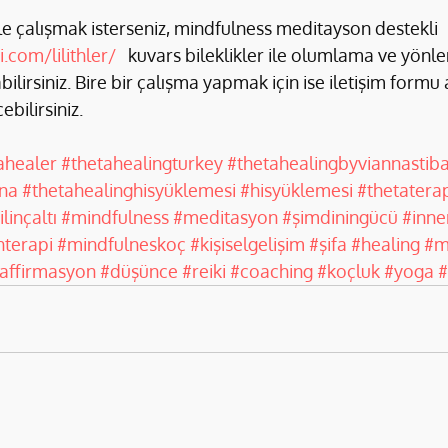
le çalışmak isterseniz, mindfulness meditayson destekli  
ri.com/lilithler/
   kuvars bileklikler ile olumlama ve yönle
ilirsiniz. Bire bir çalışma yapmak için ise iletişim formu ar
bilirsiniz.
ahealer
#thetahealingturkey
#thetahealingbyviannastiba
nna
#thetahealinghisyüklemesi
#hisyüklemesi
#thetatera
ilinçaltı
#mindfulness
#meditasyon
#şimdiningücü
#inne
terapi
#mindfulneskoç
#kişiselgelişim
#şifa
#healing
#m
affirmasyon
#düşünce
#reiki
#coaching
#koçluk
#yoga
#