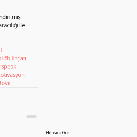
ndirilmiş 
acılığı ile 
l
pi
#bilinçatı
rspeak
otivasyon
love
Hepsini Gör