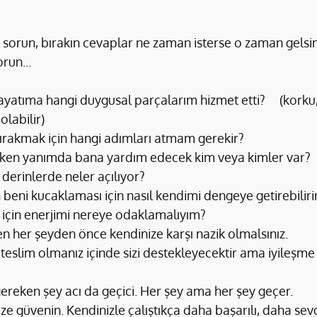
ı sorun, bırakın cevaplar ne zaman isterse o zaman gelsi
run...
atıma hangi duygusal parçalarım hizmet etti?     (korku, 
olabilir)
bırakmak için hangi adımları atmam gerekir?
rken yanımda bana yardım edecek kim veya kimler var?
derinlerde neler açılıyor?
beni kucaklaması için nasıl kendimi dengeye getirebilir
için enerjimi nereye odaklamalıyım?
n her şeyden önce kendinize karşı nazik olmalsınız.
teslim olmanız içinde sizi destekleyecektir ama iyileşme
eken şey acı da geçici. Her şey ama her şey geçer. 
nize güvenin. Kendinizle çalıştıkça daha başarılı, daha sev