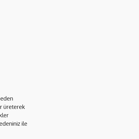
 eden 
er üreterek 
ler 
deniniz ile 