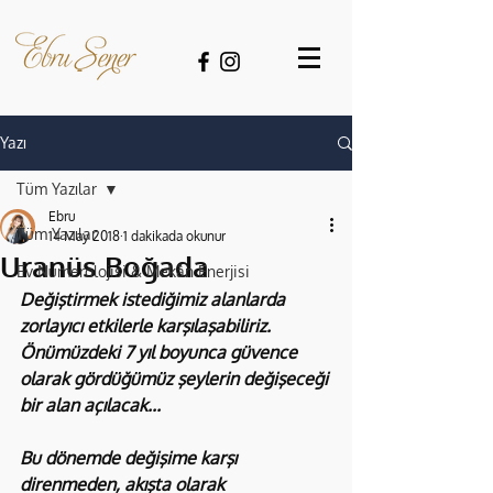
Yazı
Tüm Yazılar
Ebru
Tüm Yazılar
14 May 2018
1 dakikada okunur
Uranüs Boğada
Ev Numerolojisi & Mekân Enerjisi
Değiştirmek istediğimiz alanlarda 
zorlayıcı etkilerle karşılaşabiliriz. 
Önümüzdeki 7 yıl boyunca güvence 
olarak gördüğümüz şeylerin değişeceği 
bir alan açılacak...
Bu dönemde değişime karşı 
direnmeden, akışta olarak 