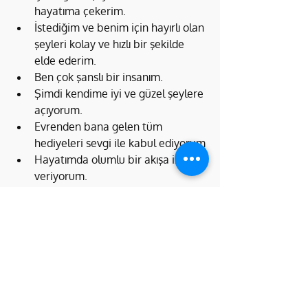
hayatıma çekerim.
İstediğim ve benim için hayırlı olan 
şeyleri kolay ve hızlı bir şekilde 
elde ederim.
Ben çok şanslı bir insanım.
Şimdi kendime iyi ve güzel şeylere 
açıyorum.
Evrenden bana gelen tüm 
hediyeleri sevgi ile kabul ediyorum
Hayatımda olumlu bir akışa izin 
veriyorum.
Ben bir şans mıknatısıyım.
Şans enerjisi şimdi tüm hayatımı 
kuşatıyor.
Enerjim çok parlak temiz ve şanslı 
titreşimlere sahip.
Çakralarım çok sağlıklı çalışıyor
Şakralarım yüksek bir enerji ile 