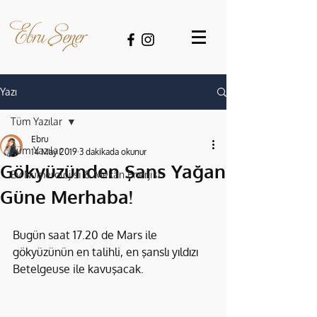
Yazı
Tüm Yazılar
Ebru
Tüm Yazılar
14 May 2019
3 dakikada okunur
Gökyüzünden Şans Yağan
Ev Numerolojisi & Mekân Enerjisi
Güne Merhaba!
Bugün saat 17.20 de Mars ile 
gökyüzünün en talihli, en şanslı yıldızı 
Betelgeuse ile kavuşacak.