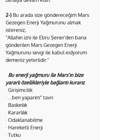
olmaya devam edin.
2-)
 Bu arada size göndereceğim Mars 
Gezegen Enerji Yağmurunu almak 
istereniz;
"Allahın izni ile Ebru Şener'den bana 
gönderilen Mars Gezegen Enerji 
Yağmurunu sevgi ile kabul eidyorum 
demeniz yeterlidir."
Bu enerji yağmuru ile Mars’ın bize 
yararlı özellikleriyle bağlantı kurarız
.
· Girişimcilik
· …ben yaparım” tavrı
· Baskınlık
· Kararlılık
· Odaklanabilme
· Hareketli Enerji
· Tutku