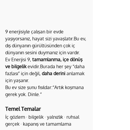
9 enerjisiyle çalışan bir evde 
yaşıyorsanız, hayat sizi yavaşlatır.Bu ev, 
dış dünyanın gürültüsünden çok iç 
dünyanın sesini duymanız için vardır.
Ev Enerjisi 9, 
tamamlanma, içe dönüş 
ve bilgelik
 evidir.Burada her şey “daha 
fazlası” için değil, 
daha derini
 anlamak 
için yaşanır.
Bu ev size şunu fısıldar:“Artık koşmana 
gerek yok. Dinle.”
Temel Temalar
İç gözlem · bilgelik · yalnızlık · ruhsal 
gerçek · kapanış ve tamamlama