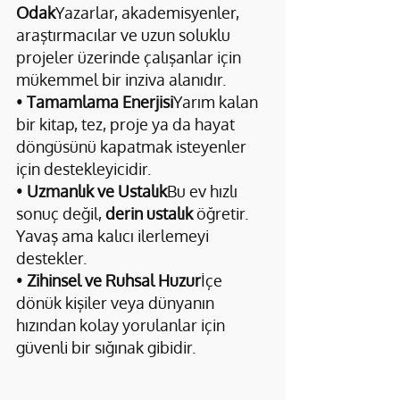
Odak
Yazarlar, akademisyenler, 
araştırmacılar ve uzun soluklu 
projeler üzerinde çalışanlar için 
mükemmel bir inziva alanıdır.
• 
Tamamlama Enerjisi
Yarım kalan 
bir kitap, tez, proje ya da hayat 
döngüsünü kapatmak isteyenler 
için destekleyicidir.
• 
Uzmanlık ve Ustalık
Bu ev hızlı 
sonuç değil, 
derin ustalık
 öğretir. 
Yavaş ama kalıcı ilerlemeyi 
destekler.
• 
Zihinsel ve Ruhsal Huzur
İçe 
dönük kişiler veya dünyanın 
hızından kolay yorulanlar için 
güvenli bir sığınak gibidir.