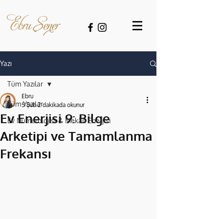
Yazı
Tüm Yazılar
Ebru
Tüm Yazılar
5 Şub
2 dakikada okunur
Ev Enerjisi 9: Bilge
Ev Numerolojisi & Mekân Enerjisi
Arketipi ve Tamamlanma
Frekansı