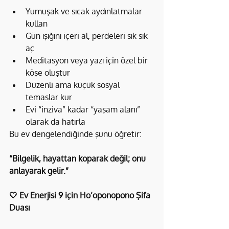
Yumuşak ve sıcak aydınlatmalar 
kullan
Gün ışığını içeri al, perdeleri sık sık 
aç
Meditasyon veya yazı için özel bir 
köşe oluştur
Düzenli ama küçük sosyal 
temaslar kur
Evi “inziva” kadar “yaşam alanı” 
olarak da hatırla
Bu ev dengelendiğinde şunu öğretir:
“Bilgelik, hayattan koparak değil; onu 
anlayarak gelir.”
🤍 Ev Enerjisi 9 için Ho’oponopono Şifa 
Duası