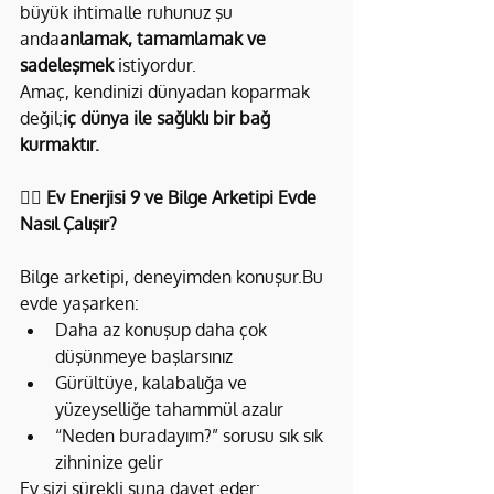
büyük ihtimalle ruhunuz şu 
anda
anlamak, tamamlamak ve 
sadeleşmek
 istiyordur.
Amaç, kendinizi dünyadan koparmak 
değil;
iç dünya ile sağlıklı bir bağ 
kurmaktır.
🧙‍♀️ 
Ev Enerjisi 9 ve Bilge Arketipi Evde 
Nasıl Çalışır?
Bilge arketipi, deneyimden konuşur.Bu 
evde yaşarken:
Daha az konuşup daha çok 
düşünmeye başlarsınız
Gürültüye, kalabalığa ve 
yüzeyselliğe tahammül azalır
“Neden buradayım?” sorusu sık sık 
zihninize gelir
Ev sizi sürekli şuna davet eder: