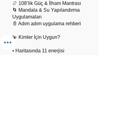
📿 108’lik Güç & İlham Mantrası
🌀 Mandala & Su Yapılandırma
Uygulamaları
📄 Adım adım uygulama rehberi
💫 Kimler İçin Uygun?
• Haritasında 11 enerjisi
bulunanlar
• Ayın 11. gününde doğmuş
olanlar
• Güçlü ama dengesiz enerji
yaşayanlar
• Öfkesini yönetmek isteyenler
• Liderlik potansiyeli olanlar
• İlham veren bir figür olmak
isteyenler
• Spor, hareket ve aktif yaşamla
bağlantılı kişiler
• Soy gücüyle çalışmak isteyenler