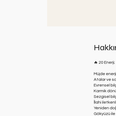
Hakkı
🔥 20 Enerji;
Müjde enerjis
Atalar ve soy
Evrensel bilg
Karmik dön
Sezgisel bilg
İlahi iletkenli
Yeniden do
Gökyüzü ile