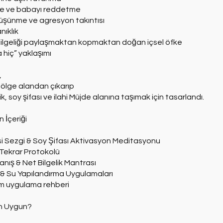
ne ve babayı reddetme
üşünme ve agresyon takıntısı
nıklık
e bilgeliği paylaşmaktan kopmaktan doğan içsel öfke
 hiç” yaklaşımı
,
 gölge alandan çıkarıp
elik, soy şifası ve ilahi Müjde alanına taşımak için tasarlandı.
 İçeriği
isi Sezgi & Soy Şifası Aktivasyon Meditasyonu
 Tekrar Protokolü
yanış & Net Bilgelik Mantrası
& Su Yapılandırma Uygulamaları
m uygulama rehberi
in Uygun?