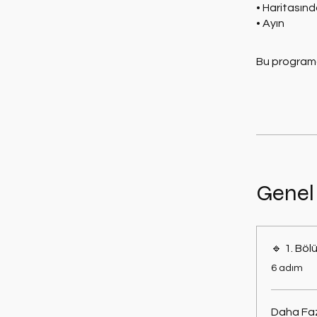
• Haritasınd
• Ayın
Bu programa
Genel
.
6 adım
Daha Faz