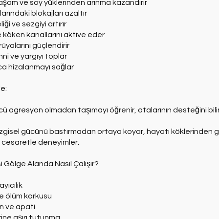
şam ve soy yüklerinden arınma kazandırır
arındaki blokajları azaltır
liği ve sezgiyi artırır
köken kanallarını aktive eder
yalarını güçlendirir
hni ve yargıyı toplar
ca hizalanmayı sağlar
le:
cü agresyon olmadan taşımayı öğrenir, atalarının desteğini bilin
ezgisel gücünü bastırmadan ortaya koyar, hayatı köklerinden 
cesaretle deneyimler.
si Gölge Alanda Nasıl Çalışır?
ayıcılık
ve ölüm korkusu
n ve apati
rine aşırı tutunma