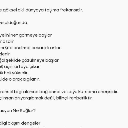
i ve göksel aklı dünyaya taşıma frekansıdır.
ve olduğunda:
yelini net görmeye başlar.
 azalır.
ı şifalandırma cesareti artar.
lenir.
oğal şekilde çözülmeye başlar.
ış açısı ortaya çıkar.
lik hali yükselir.
jde olarak algılanır.
vrensel bilgi alanına bağlanma ve soyu kutsama enerjisidir.
nsanları yargılamak değil, bilinçli rehberliktir.
asyon Ne Sağlar?
ilgi akışını dengeler