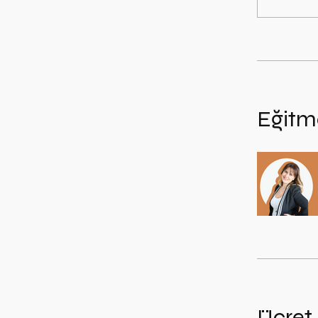
Eğitm
Ücret