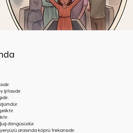
nda
idir.
 şifasıdır.
idir.
üşümdür.
eliktir.
ktir.
ğuş döngüsüdür.
 yeryüzü arasında köprü frekansıdır.