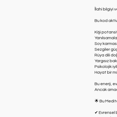
İlahi bilgiy
Bu kod akti
Kişi potansi
Yanılsamalar
Soy karmasın
Sezgiler güç
Rüya dili d
Yargısız bak
Psikolojik iyi
Hayat bir mü
Bu enerji, e
Ancak amaç i
🌟 Bu Medit
✔ Evrensel b