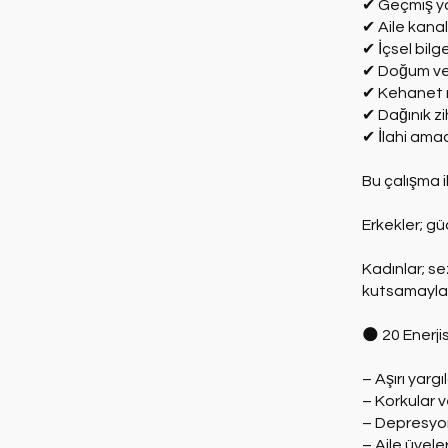
✔ Geçmiş ya
✔ Aile kanall
✔ İçsel bilge
✔ Doğum ve 
✔ Kehanet rü
✔ Dağınık zi
✔ İlahi ama
Bu çalışma i
Erkekler; gü
Kadınlar; s
kutsamayla 
🌑 20 Enerji
– Aşırı yargıl
– Korkular 
– Depresyo
– Aile üyele