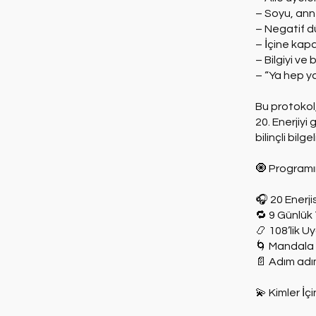
– Soyu, an
– Negatif d
– İçine kapa
– Bilgiyi v
– “Ya hep ya
Bu protokol
20. Enerjiyi
bilinçli bilg
🧿 Programın
🎧 20 Enerj
🔁 9 Günlük
📿 108’lik U
🌀 Mandala 
📄 Adım adı
💫 Kimler İç