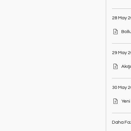
28 May 2
Boll
29 May 2
Akış
30 May 
Yeni
Daha Faz