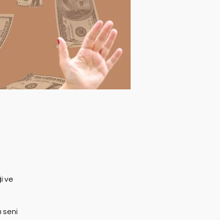
i ve
 seni