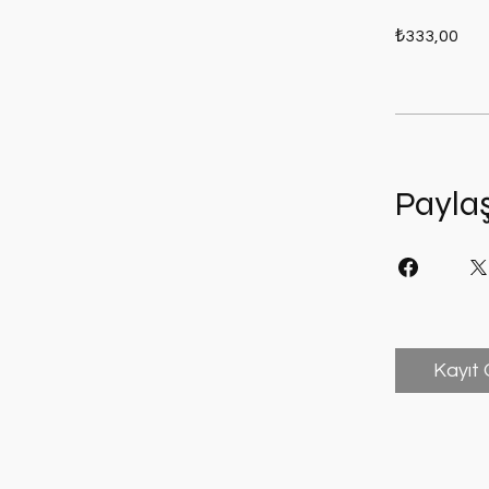
₺333,00
Payla
Kayıt 