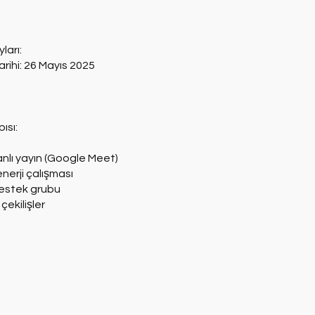
ları:
rihi: 26 Mayıs 2025
ısı:
anlı yayın (Google Meet)
enerji çalışması
estek grubu
çekilişler