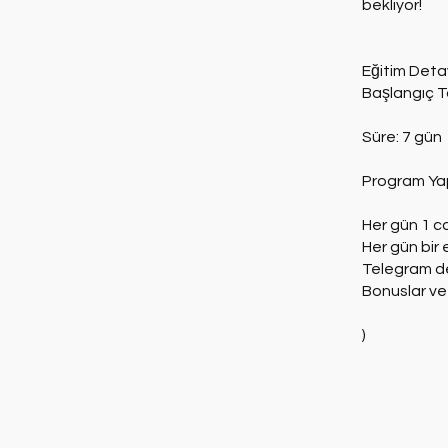
bekliyor!
Eğitim Detay
Başlangıç Ta
Süre: 7 gün
Program Yap
Her gün 1 c
Her gün bir 
Telegram d
Bonuslar ve 
)