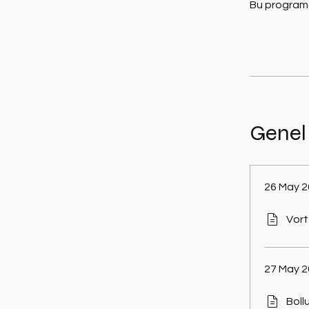
Bu programa
Genel
26 May 2
Vort
27 May 2
Boll