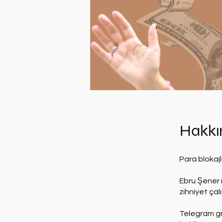
Hakkı
Para blokajla
Ebru Şener r
zihniyet çal
Telegram gr