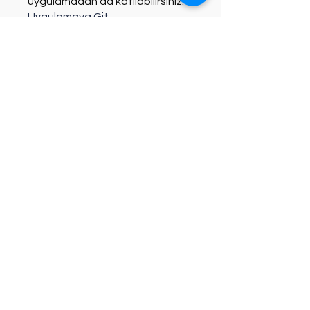
uygulamadan da katılabilirsiniz.
Uygulamaya Git
Genel Bakış
🔹 1. Bölüm Kader
Kodları ile Çalışma
Modelleri
.
6 adım
Daha Fazla Yükle
Eğitmenler