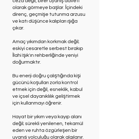
ceza değil, birer uyanış daveti
olarak görmeye başlar. İçindeki
direnç, geçmişe tutunma arzusu
ve katı düşünce kalıpları ışığa
çıkar.
Amaç yıkımdan korkmak değil;
eskiyi cesaretle serbest bırakıp
İlahi Işık'ın rehberliğinde yeniyi
doğurmaktır.
Bu enerji doğru çalıştığında kişi
gücünü koşulları zorla kontrol
etmek için değil, esneklik, kabul
ve içsel dayanıklılık geliştirmek
için kullanmayı öğrenir.
Hayat bir yıkım veya kayıp alanı
değil; sürekli yenilenen, tekamül
eden ve ruhta özgürleşen bir
uyanış yolculuğu olarak algılanır.