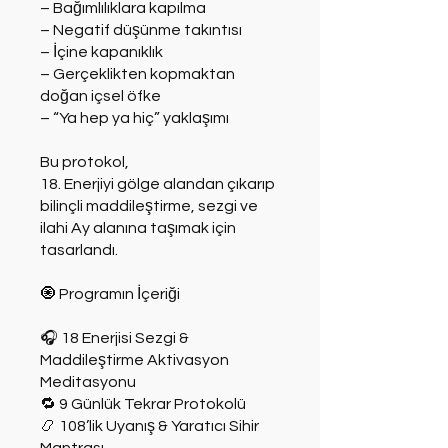
– Bağımlılıklara kapılma
– Negatif düşünme takıntısı
– İçine kapanıklık
– Gerçeklikten kopmaktan
doğan içsel öfke
– “Ya hep ya hiç” yaklaşımı
Bu protokol,
18. Enerjiyi gölge alandan çıkarıp
bilinçli maddileştirme, sezgi ve
ilahi Ay alanına taşımak için
tasarlandı.
🧿 Programın İçeriği
🎧 18 Enerjisi Sezgi &
Maddileştirme Aktivasyon
Meditasyonu
🔁 9 Günlük Tekrar Protokolü
📿 108’lik Uyanış & Yaratıcı Sihir