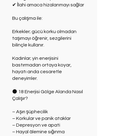
✔ İlahi amaca hizalanmayı sağlar
Bu çalışma ile:
Erkekler; gücü korku olmadan
taşımayı öğrenir, sezgilerini
bilinçle kullanır.
Kadınlar; yin enerjisini
bastırmadan ortaya koyar,
hayatı anda cesaretle
deneyimler.
🌑 18 Enerjisi Gölge Alanda Nasıl
Çalışır?
– Aşırı şüphecilik
– Korkular ve panik ataklar
– Depresyon ve apati
– Hayal âlemine sığınma