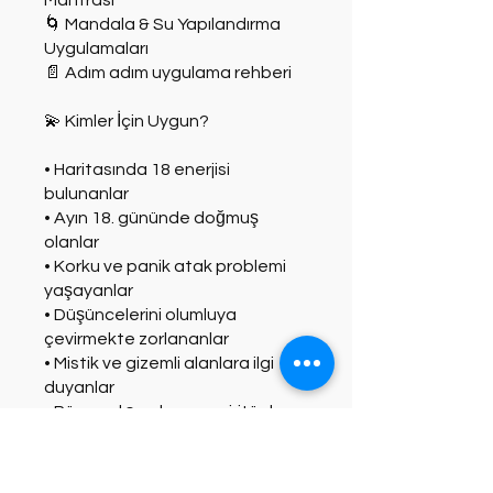
Mantrası
🌀 Mandala & Su Yapılandırma
Uygulamaları
📄 Adım adım uygulama rehberi
💫 Kimler İçin Uygun?
• Haritasında 18 enerjisi
bulunanlar
• Ayın 18. gününde doğmuş
olanlar
• Korku ve panik atak problemi
yaşayanlar
• Düşüncelerini olumluya
çevirmekte zorlananlar
• Mistik ve gizemli alanlara ilgi
duyanlar
• Rüya çalışmaları ve spiritüel
yaşamla bağlantılı kişiler
• Şifacılar ve Kahinl