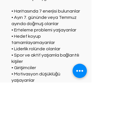
• Haritasında 7 enerjisi bulunanlar
• Ayın 7. gününde veya Temmuz
ayında doğmuş olanlar
• Erteleme problemi yaşayanlar
• Hedef koyup
tamamlayamayanlar
• Liderlik rolünde olanlar
• Spor ve aktif yaşamla bağlantılı
kişiler
• Girişimciler
• Motivasyon düşüklüğü
yaşayanlar
• Hayatında yön arayanlar
Bu programa mobil
uygulamadan da katılabilirsiniz.
Uygulamaya Git