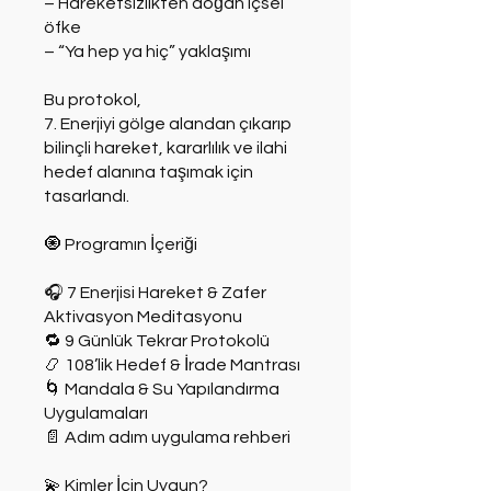
– Hareketsizlikten doğan içsel
öfke
– “Ya hep ya hiç” yaklaşımı
Bu protokol,
7. Enerjiyi gölge alandan çıkarıp
bilinçli hareket, kararlılık ve ilahi
hedef alanına taşımak için
tasarlandı.
🧿 Programın İçeriği
🎧 7 Enerjisi Hareket & Zafer
Aktivasyon Meditasyonu
🔁 9 Günlük Tekrar Protokolü
📿 108’lik Hedef & İrade Mantrası
🌀 Mandala & Su Yapılandırma
Uygulamaları
📄 Adım adım uygulama rehberi
💫 Kimler İçin Uygun?