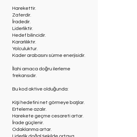
Harekettir.
Zaferdir.
İradedir.
Liderliktir.
Hedef bilincidir.
Kararlılıktır.
Yolculuktur.
Kader arabasını sürme enerjisidir.
İlahi amaca doğru ilerleme
frekansıdır.
Bu kod aktive olduğunda:
Kişi hedefini net görmeye başlar.
Erteleme azalır.
Harekete geçme cesareti artar.
İrade güçlenir.
Odaklanma artar.
Liderlik doğal şekilde ortaya